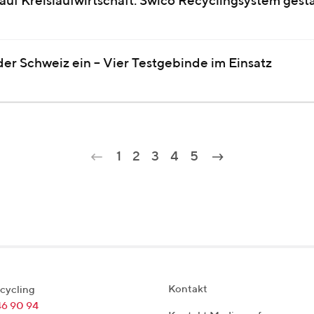
auf Kreislaufwirtschaft: Swico Recyclingsystem gest
der Schweiz ein – Vier Testgebinde im Einsatz
1
2
3
4
5
Kontakt
cycling
46 90 94