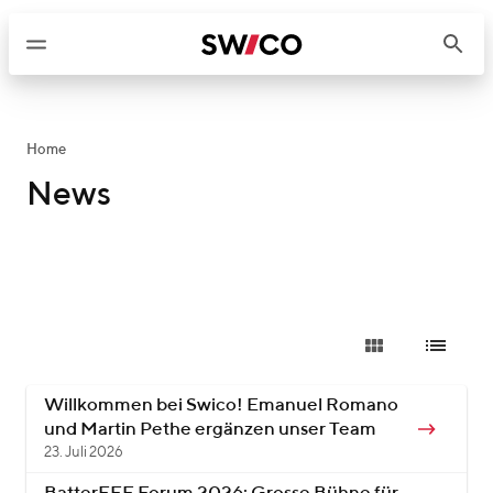
W
e
i
t
e
r
Home
z
News
u
m
I
n
h
a
l
t
Willkommen bei Swico! Emanuel Romano
und Martin Pethe ergänzen unser Team
23. Juli 2026