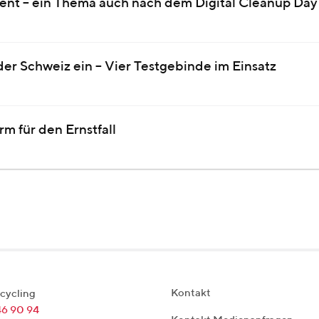
nt – ein Thema auch nach dem Digital Cleanup Day
der Schweiz ein – Vier Testgebinde im Einsatz
rm für den Ernstfall
Kontakt
cycling
46 90 94