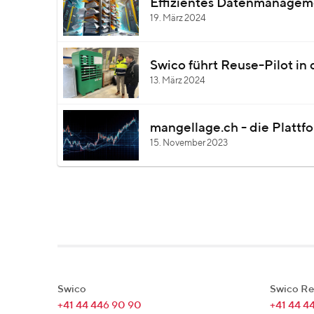
Effizientes Datenmanageme
19. März 2024
Swico führt Reuse-Pilot in 
13. März 2024
mangellage.ch - die Plattfo
15. November 2023
Swico
Swico Re
+41 44 446 90 90
+41 44 4