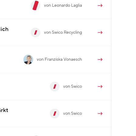
von Leonardo Laglia
lich
von Swico Recycling
von Franziska Vonaesch
von Swico
ärkt
von Swico