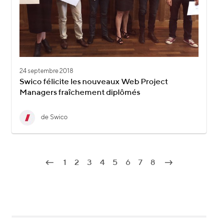
24 septembre 2018
Swico félicite les nouveaux Web Project
Managers fraîchement diplômés
de Swico
1
2
3
4
5
6
7
8