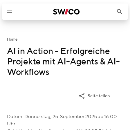
W
e
i
t
e
r
Home
z
AI in Action - Erfolgreiche
u
Projekte mit AI-Agents & AI-
m
I
Workflows
n
h
a
Seite teilen
l
t
Datum: Donnerstag, 25. September 2025 ab 16:00
Uhr