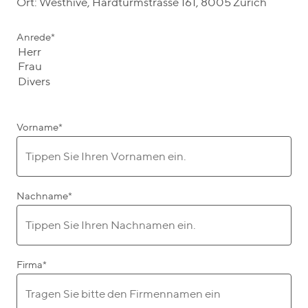
Ort: Westhive, Hardturmstrasse 161, 8005 Zürich
Anrede
*
Vorname
*
Nachname
*
Firma
*