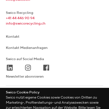
Swico Recycling
+41 44 446 90 94
info@swicorecycling.ch
Kontakt
Kontakt Medienanfragen
Swico auf Social Media
Newsletter abonnieren
Swico Cookie Policy
Lagerstrasse 33
|
8004
Zürich
|
Schweiz
Swico nutzt eigene Cookies sowie Cookies von Dritten zu
Marketing-, Profilerstellungs- und Analysezwecken sowie
zur erleichterten Navigation auf der Website. Bitte lesen Sie