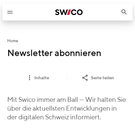
W
e
i
t
e
r
Home
z
Newsletter abonnieren
u
m
I
Inhalte
Seite teilen
n
h
a
Mit Swico immer am Ball — Wir halten Sie
l
über die aktuellsten Entwicklungen in
t
der digitalen Schweiz informiert.