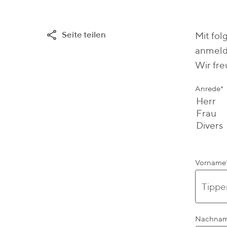
Seite teilen
Mit fo
anmeld
Wir fre
Anrede
*
Vorname
Nachna