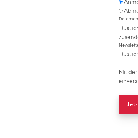
Anme
Abme
Datensch
Ja, i
zusend
Newslett
Ja, i
Mit der
einver
Jet