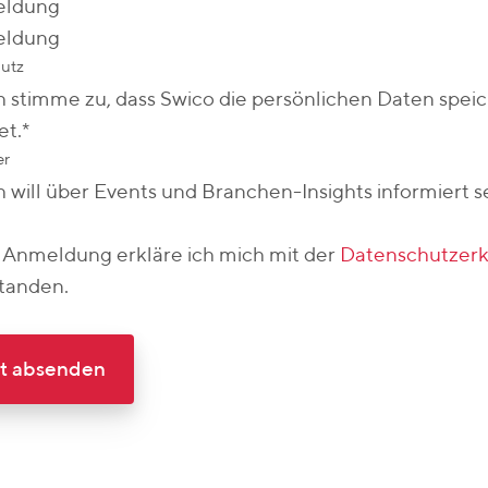
ldung
ldung
utz
ch stimme zu, dass Swico die persönlichen Daten spei
et.
*
er
ch will über Events und Branchen-Insights informiert s
 Anmeldung erkläre ich mich mit der
Datenschutzerk
standen.
zt absenden