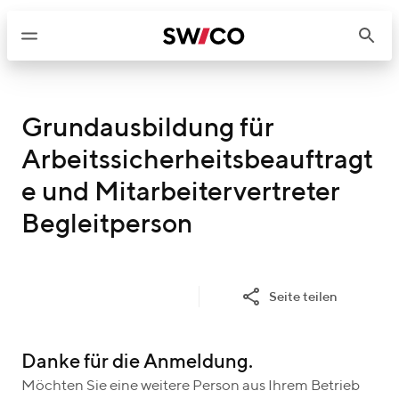
W
e
i
t
e
r
Grundausbildung für
z
Arbeitssicherheitsbeauftragt
u
e und Mitarbeitervertreter
m
I
Begleitperson
n
h
a
Seite teilen
l
t
Danke für die Anmeldung.
Möchten Sie eine weitere Person aus Ihrem Betrieb