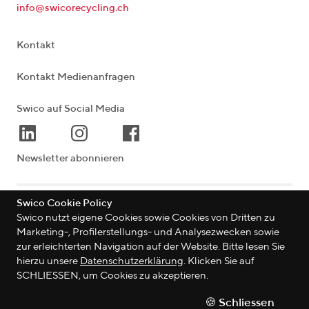
info@swicorecycling.ch
Kontakt
Kontakt Medienanfragen
Swico auf Social Media
Newsletter abonnieren
Swico Cookie Policy
Lagerstrasse 33
|
8004
Zürich
|
Schweiz
Swico nutzt eigene Cookies sowie Cookies von Dritten zu
Marketing-, Profilerstellungs- und Analysezwecken sowie
zur erleichterten Navigation auf der Website. Bitte lesen Sie
hierzu unsere
Datenschutzerklärung
. Klicken Sie auf
©
2026
Swico
SCHLIESSEN, um Cookies zu akzeptieren.
Datenschutzerklärung
🍪 Schliessen