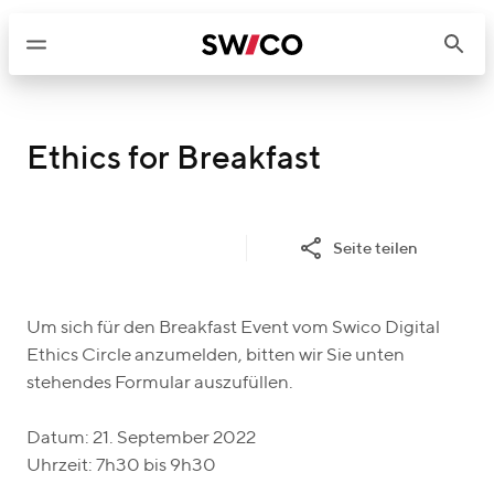
W
e
i
t
e
r
Ethics for Breakfast
z
u
m
Seite teilen
I
n
h
Um sich für den Breakfast Event vom Swico Digital
a
Ethics Circle anzumelden, bitten wir Sie unten
l
stehendes Formular auszufüllen.
t
Datum: 21. September 2022
Uhrzeit: 7h30 bis 9h30