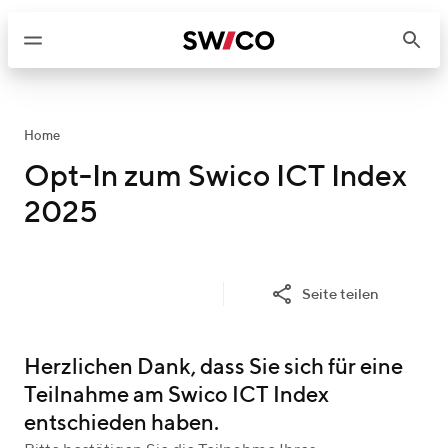
W
e
i
t
e
r
Home
z
Opt-In zum Swico ICT Index
u
2025
m
I
n
h
Seite teilen
a
l
t
Herzlichen Dank, dass Sie sich für eine
Teilnahme am Swico ICT Index
entschieden haben.