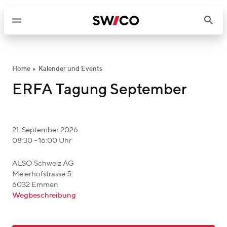
W
e
i
t
e
r
Home
Kalender und Events
z
ERFA Tagung September
u
m
I
e
21. September 2026
n
08:30 - 16:00 Uhr
v
h
e
a
e
ALSO Schweiz AG
n
l
Meierhofstrasse 5
v
t
t
6032
Emmen
e
_
Wegbeschreibung
n
f
t
r