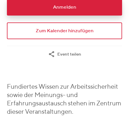
_
o
w
Anmelden
m
h
e
r
Zum Kalender hinzufügen
e
Event teilen
Fundiertes Wissen zur Arbeitssicherheit
sowie der Meinungs- und
Erfahrungsaustausch stehen im Zentrum
dieser Veranstaltungen.