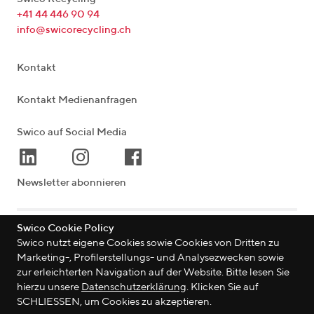
+41 44 446 90 94
info@swicorecycling.ch
Kontakt
Kontakt Medienanfragen
Swico auf Social Media
Newsletter abonnieren
Swico Cookie Policy
Lagerstrasse 33
|
8004
Zürich
|
Schweiz
Swico nutzt eigene Cookies sowie Cookies von Dritten zu
Marketing-, Profilerstellungs- und Analysezwecken sowie
zur erleichterten Navigation auf der Website. Bitte lesen Sie
hierzu unsere
Datenschutzerklärung
. Klicken Sie auf
©
2026
Swico
SCHLIESSEN, um Cookies zu akzeptieren.