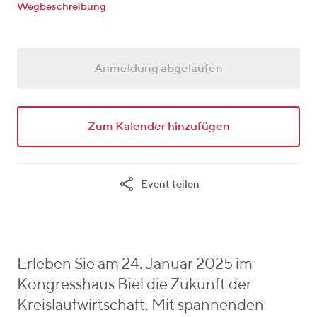
_
Wegbeschreibung
n
f
t
r
_
o
w
Anmeldung abgelaufen
m
h
e
r
Zum Kalender hinzufügen
e
Event teilen
Erleben Sie am 24. Januar 2025 im
Kongresshaus Biel die Zukunft der
Kreislaufwirtschaft. Mit spannenden