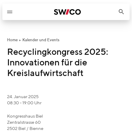
W
e
i
t
e
r
Home
Kalender und Events
z
Recyclingkongress 2025:
u
Innovationen für die
m
I
Kreislaufwirtschaft
n
h
a
e
24. Januar 2025
l
08:30 - 19:00 Uhr
v
t
e
e
Kongresshaus Biel
n
Zentralstrasse 60
v
t
2502
Biel / Bienne
e