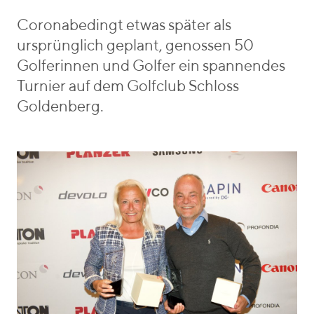
r
m
b
i
a
e
Coronabedingt etwas später als
e
n
n
ursprünglich geplant, genossen 50
s
n
_
Golferinnen und Golfer ein spannendes
v
Turnier auf dem Golfclub Schloss
o
Goldenberg.
n