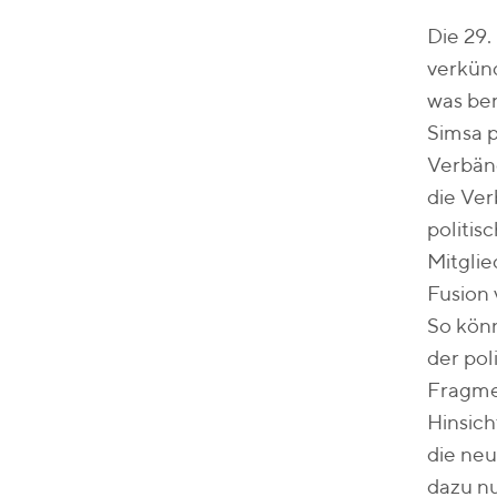
Die 29
verkün
was ber
Simsa 
Verbänd
die Ver
politis
Mitglie
Fusion 
So könn
der pol
Fragmen
Hinsich
die neu
dazu nu