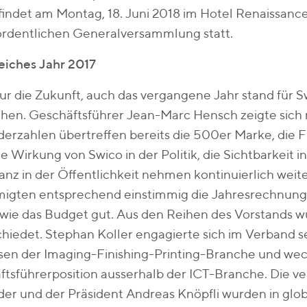
findet am Montag, 18. Juni 2018 im Hotel Renaissanc
ordentlichen Generalversammlung statt.
eiches Jahr 2017
ur die Zukunft, auch das vergangene Jahr stand für S
hen. Geschäftsführer Jean-Marc Hensch zeigte sich m
derzahlen übertreffen bereits die 500er Marke, die 
e Wirkung von Swico in der Politik, die Sichtbarkeit 
nz in der Öffentlichkeit nehmen kontinuierlich weite
igten entsprechend einstimmig die Jahresrechnung 
wie das Budget gut. Aus den Reihen des Vorstands w
hiedet. Stephan Koller engagierte sich im Verband se
sen der Imaging-Finishing-Printing-Branche und wec
tsführerposition ausserhalb der ICT-Branche. Die ve
der und der Präsident Andreas Knöpfli wurden in glo