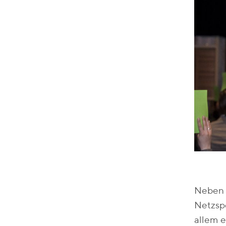
v
o
n
Neben 
Netzspe
allem e