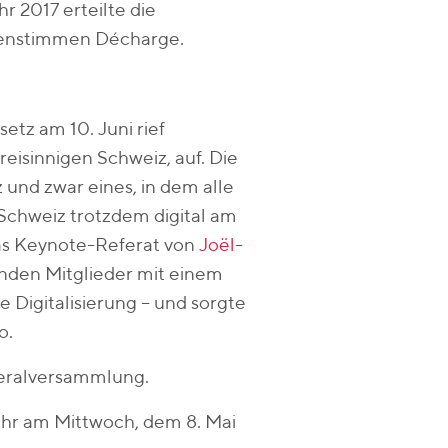
r 2017 erteilte die
genstimmen Décharge.
tz am 10. Juni rief
eisinnigen Schweiz, auf. Die
und zwar eines, in dem alle
Schweiz trotzdem digital am
das Keynote-Referat von
Joël-
enden Mitglieder mit einem
e Digitalisierung – und sorgte
o.
neralversammlung.
ahr am Mittwoch, dem 8. Mai