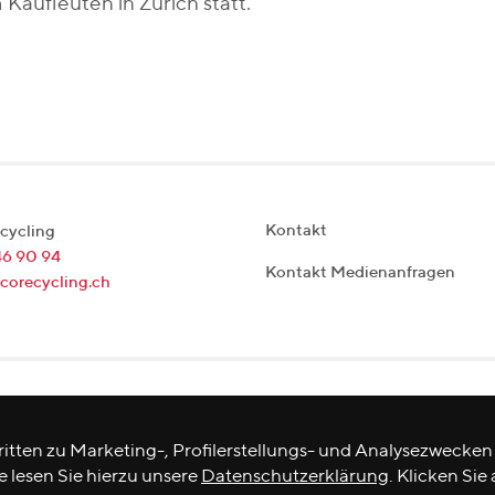
 Kaufleuten in Zürich statt.
Kontakt
cycling
46 90 94
Kontakt Medienanfragen
corecycling.ch
itten zu Marketing-, Profilerstellungs- und Analysezwecken
e lesen Sie hierzu unsere
Datenschutzerklärung
. Klicken Sie 