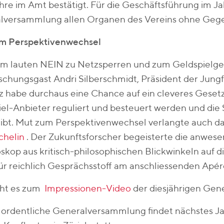
hre im Amt bestätigt. Für die Geschäftsführung im Jah
lversammlung allen Organen des Vereins ohne Ge
m Perspektivenwechsel
m lauten NEIN zu Netzsperren und zum Geldspielgese
chungsgast Andri Silberschmidt, Präsident der Jungfr
 habe durchaus eine Chance auf ein cleveres Gesetz 
el-Anbieter reguliert und besteuert werden und die 
eibt. Mut zum Perspektivenwechsel verlangte auch 
chelin
. Der Zukunftsforscher begeisterte die anwes
skop aus kritisch-philosophischen Blickwinkeln auf di
ür reichlich Gesprächsstoff am anschliessenden Apér
eht es zum
Impressionen-Video
der diesjährigen Ge
. ordentliche Generalversammlung findet nächstes J