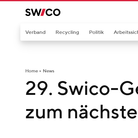
W
e
i
t
Verband
Recycling
Politik
Arbeitssic
e
r
z
u
Home
News
m
29. Swico-G
I
n
h
zum nächsten
a
l
t