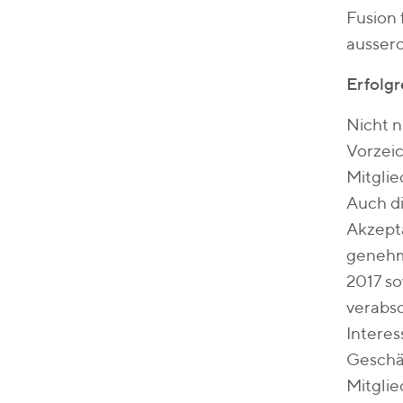
Fusion 
ausser
Erfolgr
Nicht n
Vorzeic
Mitglie
Auch di
Akzepta
genehm
2017 so
verabsc
Interes
Geschäf
Mitglie