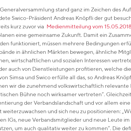
. Generalversammlung stand ganz im Zeichen des Auf
dete Swico-Präsident Andreas Knöpfli der gut besuc
eits kurz zuvor via
Medienmitteilung vom 15.05.201
planen eine gemeinsame Zukunft. Damit ein Zusamme
en funktioniert, müssen mehrere Bedingungen erfüllt
bände in ähnlichen Märkten bewegen, ähnliche Mitgl
chen, wirtschaftlichen und sozialen Interessen vertret
der auch von Dienstleistungen profitieren, welche die
von Simsa und Swico erfülle all das, so Andreas Knöpfl
en wir die zunehmend volkswirtschaftlich relevante
itischen Bühne noch wirksamer vertreten“. Gleichzeit
tierung der Verbandslandschaft und vor allem eine 
t weiterzuwachsen und sich neu zu positionieren: „Wi
en IGs, neue Verbandsmitglieder und neue Leute im 
tzen, um auch qualitativ weiter zu kommen“. Die defi