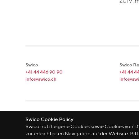
2019 im
Swico
Swico Re
+41 44 446 90 90
+41 44 4
info@swico.ch
info@swi
Lagerstrasse 33
|
8004
Zürich
|
Schweiz
Swico Cookie Policy
Swico nutzt eigene Cookies sowie Cookies von Dr
zur erleichterten Navigation auf der Website. Bitt
©
2026
Swico
Datenschutzerklärung