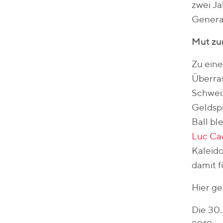
zwei Ja
Genera
Mut zu
Zu eine
Überras
Schweiz
Geldspi
Ball bl
Luc Ca
Kaleido
damit f
Hier g
Die 30