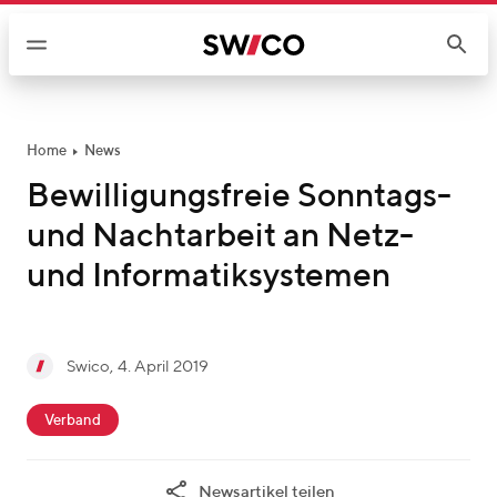
W
e
i
t
e
r
Home
News
z
Bewilligungsfreie Sonntags-
u
und Nachtarbeit an Netz-
m
I
und Informatiksystemen
n
h
a
g
Swico
,
4. April 2019
l
S
e
t
c
w
s
Verband
a
i
c
t
c
h
Newsartikel teilen