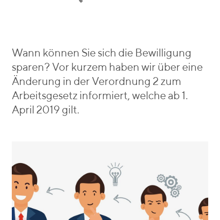
e
o
r
g
i
o
e
r
b
i
e
Wann können Sie sich die Bewilligung
e
n
sparen? Vor kurzem haben wir über eine
s
_
Änderung in der Verordnung 2 zum
v
Arbeitsgesetz informiert, welche ab 1.
o
April 2019 gilt.
n