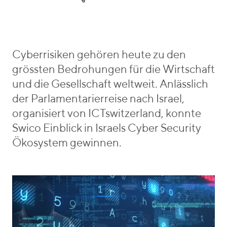
e
o
r
g
i
o
e
r
b
i
e
Cyberrisiken gehören heute zu den
e
n
grössten Bedrohungen für die Wirtschaft
s
_
und die Gesellschaft weltweit. Anlässlich
v
der Parlamentarierreise nach Israel,
o
organisiert von ICTswitzerland, konnte
n
Swico Einblick in Israels Cyber Security
Ökosystem gewinnen.