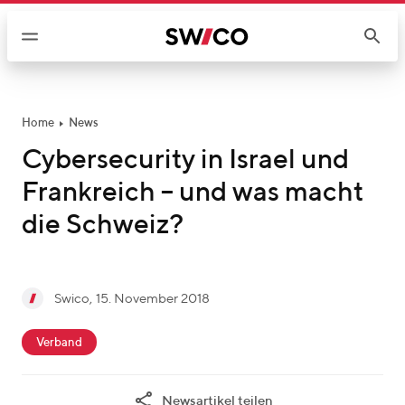
W
e
i
t
e
r
Home
News
z
Cybersecurity in Israel und
u
Frankreich – und was macht
m
I
die Schweiz?
n
h
a
g
Swico
,
15. November 2018
l
S
e
t
c
w
s
Verband
a
i
c
t
c
h
Newsartikel teilen