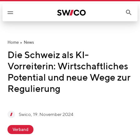
W
e
i
t
e
r
Home
News
z
Die Schweiz als KI-
u
Vorreiterin: Wirtschaftliches
m
I
Potential und neue Wege zur
n
Regulierung
h
a
l
t
g
Swico
,
19. November 2024
S
e
c
w
s
Verband
a
i
c