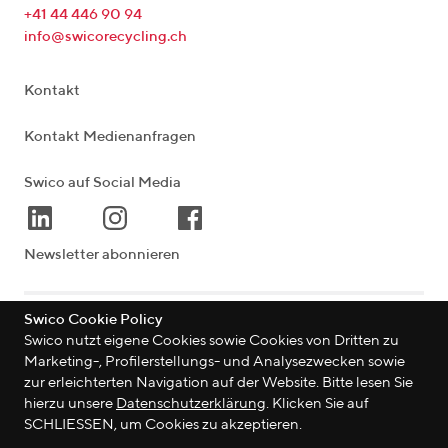
+41 44 446 90 94
info@swicorecycling.ch
Kontakt
Kontakt Medienanfragen
Swico auf Social Media
Newsletter abonnieren
Swico Cookie Policy
Lagerstrasse 33
|
8004
Zürich
|
Schweiz
Swico nutzt eigene Cookies sowie Cookies von Dritten zu
Marketing-, Profilerstellungs- und Analysezwecken sowie
zur erleichterten Navigation auf der Website. Bitte lesen Sie
hierzu unsere
Datenschutzerklärung
. Klicken Sie auf
©
2026
Swico
SCHLIESSEN, um Cookies zu akzeptieren.