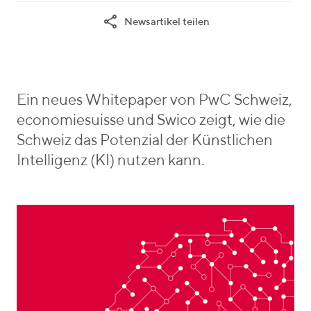
t
c
h
Newsartikel teilen
e
o
r
g
i
o
e
r
b
i
e
Ein neues Whitepaper von PwC Schweiz,
e
n
economiesuisse und Swico zeigt, wie die
s
_
Schweiz das Potenzial der Künstlichen
v
Intelligenz (KI) nutzen kann.
o
n