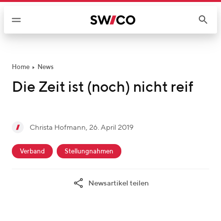
W
e
i
t
e
r
Home
News
z
Die Zeit ist (noch) nicht reif
u
m
I
g
Christa Hofmann
,
26. April 2019
n
C
e
h
c
h
s
Verband
Stellungnahmen
a
a
r
c
l
t
i
h
t
Newsartikel teilen
e
s
r
g
t
i
o
a
e