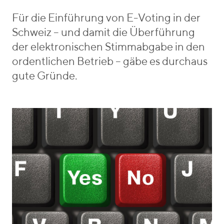
r
H
b
i
o
e
Für die Einführung von E-Voting in der
e
f
n
Schweiz – und damit die Überführung
s
m
_
der elektronischen Stimmabgabe in den
a
v
ordentlichen Betrieb – gäbe es durchaus
n
o
gute Gründe.
n
n