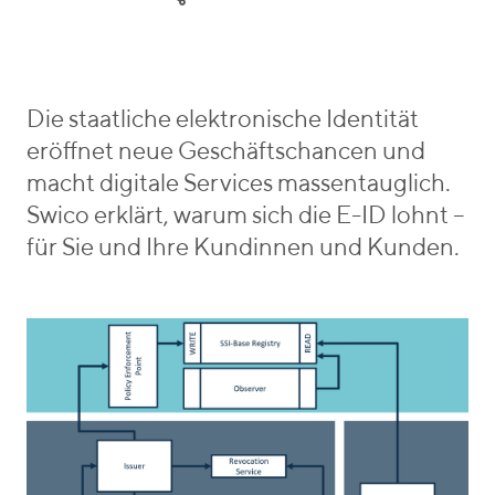
e
n
r
g
R
i
o
u
e
r
e
b
i
s
e
Die staatliche elektronische Identität
e
c
n
eröffnet neue Geschäftschancen und
s
h
_
macht digitale Services massentauglich.
v
Swico erklärt, warum sich die E-ID lohnt –
o
für Sie und Ihre Kundinnen und Kunden.
n