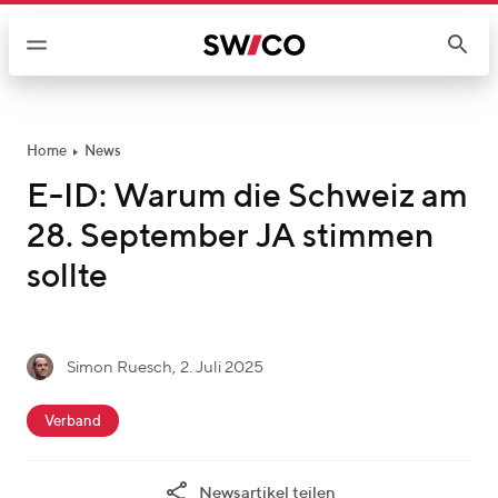
W
e
i
t
e
r
Home
News
z
E-ID: Warum die Schweiz am
u
28. September JA stimmen
m
I
sollte
n
h
a
g
Simon Ruesch
,
2. Juli 2025
l
S
e
t
c
i
s
Verband
a
m
c
t
o
h
Newsartikel teilen