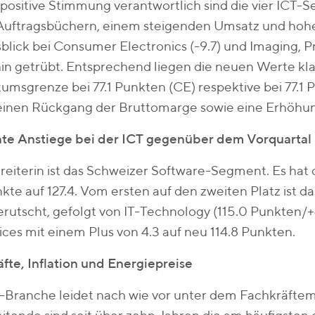
 positive Stimmung verantwortlich sind die vier ICT
 Auftragsbüchern, einem steigenden Umsatz und hoh
blick bei Consumer Electronics (-9.7) und Imaging, Pri
in getrübt. Entsprechend liegen die neuen Werte kla
msgrenze bei 77.1 Punkten (CE) respektive bei 77.1 
einen Rückgang der Bruttomarge sowie eine Erhöhung
te Anstiege bei der ICT gegenüber dem Vorquartal
reiterin ist das Schweizer Software-Segment. Es hat
nkte auf 127.4. Vom ersten auf den zweiten Platz ist d
gerutscht, gefolgt von IT-Technology (115.0 Punkten/
ices mit einem Plus von 4.3 auf neu 114.8 Punkten.
fte, Inflation und Energiepreise
T-Branche leidet nach wie vor unter dem Fachkräfte