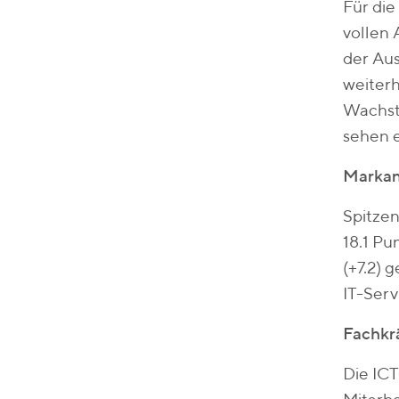
Für die
vollen
der Aus
weiterh
Wachstu
sehen 
Markan
Spitzen
18.1 Pu
(+7.2) 
IT-Serv
Fachkrä
Die IC