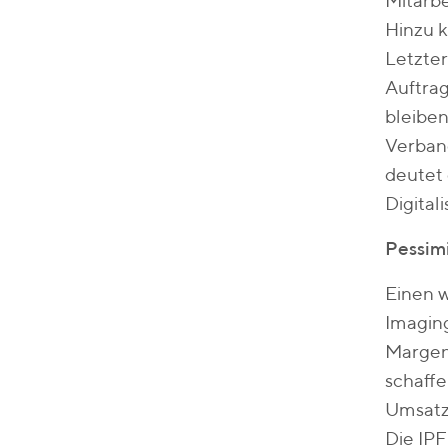
Mitarbe
Hinzu k
Letzter
Auftra
bleiben
Verband
deutet 
Digital
Pessim
Einen 
Imaging
Margen
schaff
Umsatz
Die IPF