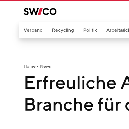
W
e
i
t
Verband
Recycling
Politik
Arbeitssic
e
r
z
u
Home
News
m
Erfreuliche 
I
n
h
Branche für
a
l
t