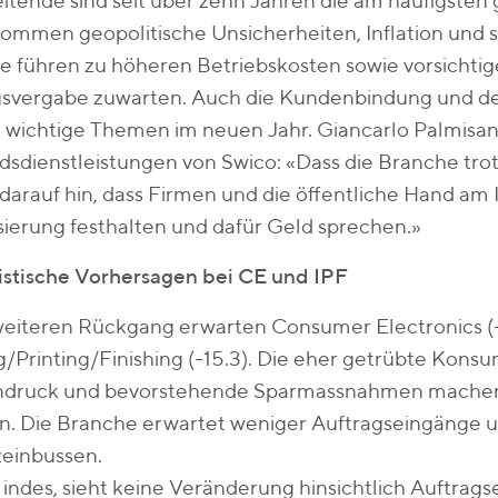
itende sind seit über zehn Jahren die am häufigste
ommen geopolitische Unsicherheiten, Inflation und 
e führen zu höheren Betriebskosten sowie vorsichtig
gsvergabe zuwarten. Auch die Kundenbindung und d
 wichtige Themen im neuen Jahr. Giancarlo Palmisani
sdienstleistungen von Swico: «Dass die Branche trot
darauf hin, dass Firmen und die öffentliche Hand am In
isierung festhalten und dafür Geld sprechen.»
istische Vorhersagen bei CE und IPF
weiteren Rückgang erwarten Consumer Electronics (-
/Printing/Finishing (-15.3). Die eher getrübte Kon
druck und bevorstehende Sparmassnahmen machen 
en. Die Branche erwartet weniger Auftragseingänge
einbussen.
 indes, sieht keine Veränderung hinsichtlich Auftrag