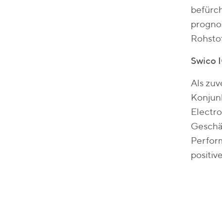
befürch
progno
Rohsto
Swico 
Als zuv
Konjunk
Electro
Geschäf
Perfor
positi