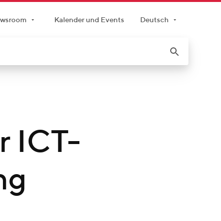
wsroom
Kalender und Events
Deutsch
r ICT-
ng