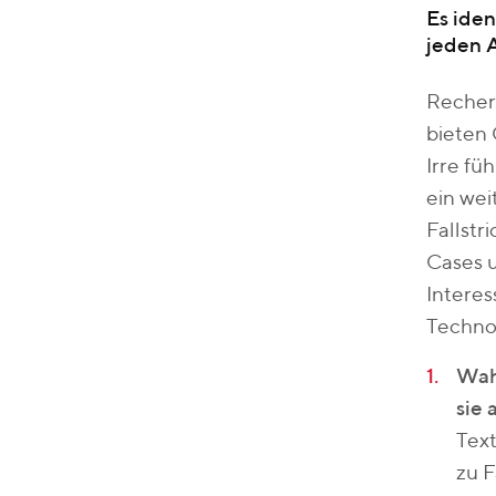
Es iden
jeden 
Recher
bieten 
Irre fü
ein wei
Fallstr
Cases u
Interes
Techno
Wahr
sie 
Text
zu F