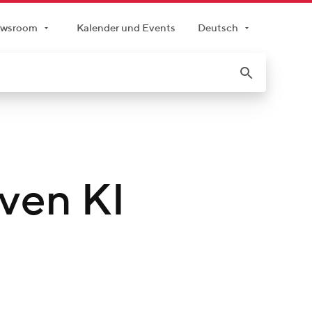
wsroom
Kalender und Events
Deutsch
iven KI