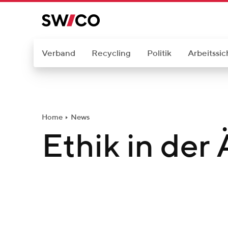
W
e
i
t
Verband
Recycling
Politik
Arbeitssic
e
r
z
u
Home
News
m
Ethik in der
I
n
h
a
l
t