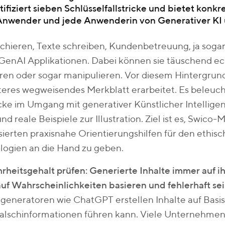
tifiziert sieben Schlüsselfallstricke und bietet konk
Anwender und jede Anwenderin von Generativer KI un
chieren, Texte schreiben, Kundenbetreuung, ja soga
GenAI Applikationen. Dabei können sie täuschend ec
hren oder sogar manipulieren. Vor diesem Hintergrun
teres wegweisendes Merkblatt erarbeitet. Es beleuc
icke im Umgang mit generativer Künstlicher Intellige
nd reale Beispiele zur Illustration. Ziel ist es, Swico
sierten praxisnahe Orientierungshilfen für den ethisc
logien an die Hand zu geben.
heitsgehalt prüfen: Generierte Inhalte immer auf ih
auf Wahrscheinlichkeiten basieren und fehlerhaft se
generatoren wie ChatGPT erstellen Inhalte auf Basi
alschinformationen führen kann. Viele Unternehmen