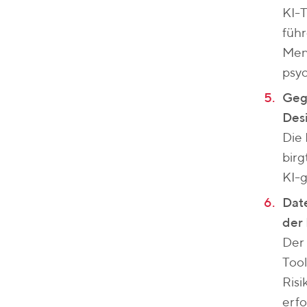
KI-
führ
Mens
psyc
Gege
Des
Die 
birg
KI-g
Date
der 
Der 
Tool
Risi
erfo