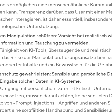
Tools ermöglichen eine menschenähnliche Kommunik
en kann. Transparenz darüber, dass User mit einer M
chen interagieren, ist daher essentiell, insbesonder
hologischer Unterstützung.
n Manipulation schützen: Vorsicht bei realistisch 
information und Täuschung zu vermeiden.
Fähigkeit von KI-Tools, überzeugende und realistisch
t das Risiko der Manipulation. Lösungsansätze beinh
enerierter Inhalte und ein Bewusstsein für die Gefa
nschutz gewährleisten: Sensible und persönliche D
Eingabe solcher Daten in KI-Systeme.
Umgang mit persönlichen Daten ist kritisch. Untern
s einsetzen, müssen darauf achten, keine sensiblen 
ko von «Prompt-Injections»-Angriffen und anderen 
rdert eine sorgfältige Handhabung und Sensibilisieru