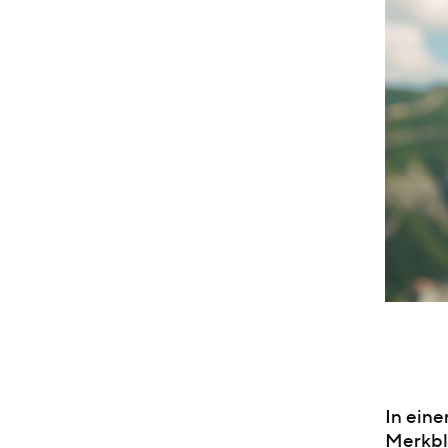
In eine
Merkbla