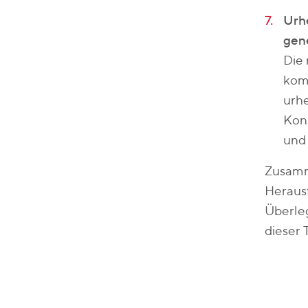
Urh
gen
Die 
komp
urhe
Kon
und 
Zusamm
Heraus
Überle
dieser 