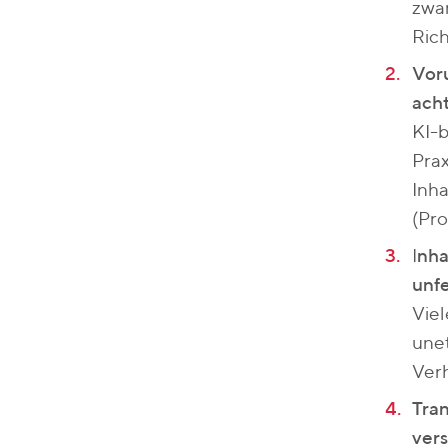
zwar
Rich
Voru
acht
KI-b
Prax
Inha
(Pro
I
nha
unf
Viel
unet
Verh
Tran
vers