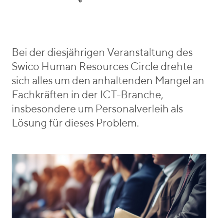
e
l
r
g
a
i
o
A
e
r
n
b
i
t
e
Bei der diesjährigen Veranstaltung des
e
h
n
Swico Human Resources Circle drehte
s
a
_
sich alles um den anhaltenden Mangel an
m
v
Fachkräften in der ICT-Branche,
a
o
insbesondere um Personalverleih als
t
n
Lösung für dieses Problem.
t
e
n
,
R
A
i
n