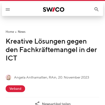
W
e
i
t
e
r
Home
News
z
Kreative Lösungen gegen
u
den Fachkräftemangel in der
m
I
ICT
n
h
a
g
Angela Anthamatten, RAin
,
20. November 2023
l
A
e
t
c
n
s
Verband
a
g
c
t
e
h
Newsartikel teilen