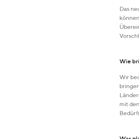
Das neu
können.
Überei
Vorschl
Wie br
Wir be
bringen
Länder
mit den
Bedürf
Was pl