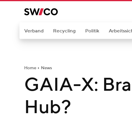
W
e
i
t
Verband
Recycling
Politik
Arbeitssic
e
r
z
u
Home
News
m
GAIA-X: Bra
I
n
h
Hub?
a
l
t