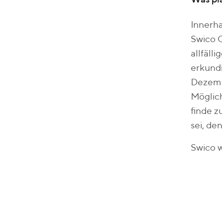
Innerh
Swico G
allfäll
erkundi
Dezemb
Möglich
finde z
sei, de
Swico w