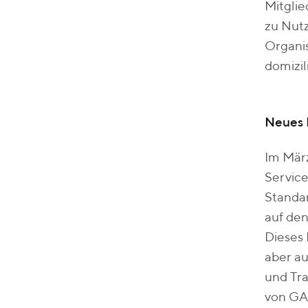
Mitglie
zu Nutz
Organis
domizil
Neues 
Im März
Service
Standa
auf de
Dieses 
aber au
und Tra
von GA