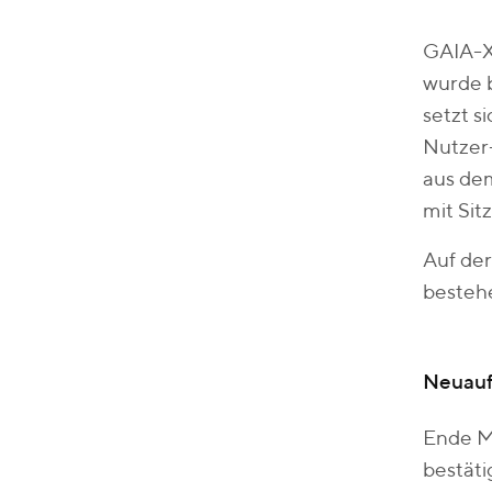
GAIA-X 
wurde b
setzt 
Nutzer-
aus dem
mit Sitz
Auf der
besteh
Neuauf
Ende M
bestäti