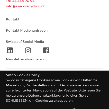
+41 44 446 90 94
info@swicorecycling.ch
Kontakt
Kontakt Medienanfragen
Swico auf Social Media
Newsletter abonnieren
Swico Cookie Policy
Lagerstrasse 33
|
8004
Zürich
|
Schweiz
Swico nutzt eigene Cookies sowie Cookies von Dritten zu
Marketing-, Profilerstellungs- und Analysezwecken sowie
zur erleichterten Navigation auf der Website. Bitte lesen Sie
hierzu unsere
Datenschutzerklärung
. Klicken Sie auf
©
2026
Swico
SCHLIESSEN, um Cookies zu akzeptieren.
Datenschutzerklärung