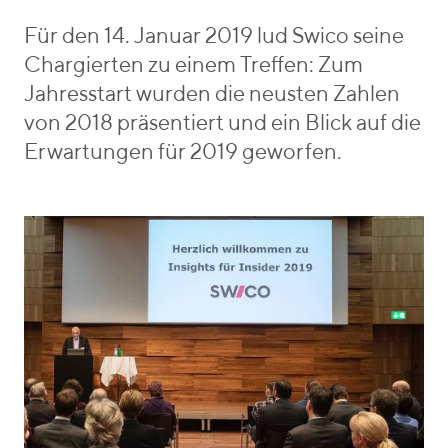
r
b
i
e
Für den 14. Januar 2019 lud Swico seine
e
n
Chargierten zu einem Treffen: Zum
s
_
Jahresstart wurden die neusten Zahlen
v
von 2018 präsentiert und ein Blick auf die
o
Erwartungen für 2019 geworfen.
n