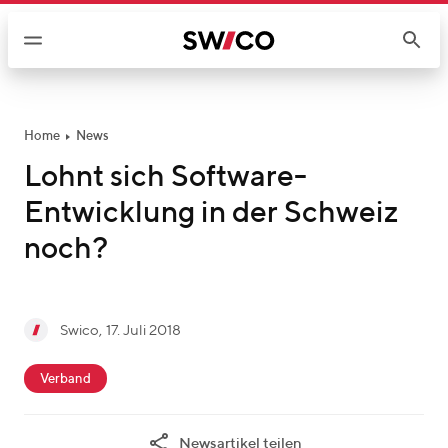
W
e
i
t
e
r
Home
News
z
Lohnt sich Software-
u
Entwicklung in der Schweiz
m
I
noch?
n
h
a
g
Swico
,
17. Juli 2018
l
S
e
t
c
w
s
Verband
a
i
c
t
c
h
Newsartikel teilen