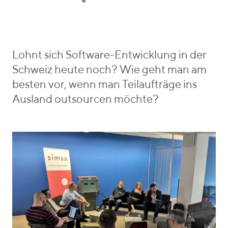
e
o
r
g
i
o
e
r
b
i
e
Lohnt sich Software-Entwicklung in der
e
n
Schweiz heute noch? Wie geht man am
s
_
besten vor, wenn man Teilaufträge ins
v
Ausland outsourcen möchte?
o
n