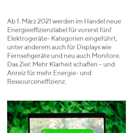
o
p
e
r
e
b
i
S
e
Ab 1. März 2021 werden im Handel neue
e
a
n
Energieeffizienzlabel für vorerst fünf
s
m
_
Elektrogeräte- Kategorien eingeführt,
p
v
unter anderem auch für Displays wie
i
o
Fernsehgeräte und neu auch Monitore.
e
n
Das Ziel: Mehr Klarheit schaffen – und
t
r
Anreiz für mehr Energie- und
o
Ressourceneffizienz.