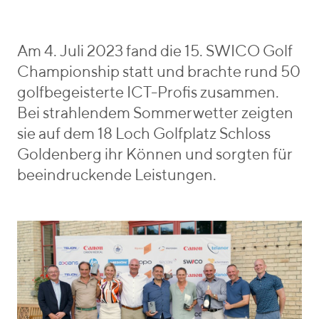
o
e
r
b
i
e
Am 4. Juli 2023 fand die 15. SWICO Golf
e
n
Championship statt und brachte rund 50
s
_
golfbegeisterte ICT-Profis zusammen.
v
Bei strahlendem Sommerwetter zeigten
o
sie auf dem 18 Loch Golfplatz Schloss
n
Goldenberg ihr Können und sorgten für
beeindruckende Leistungen.