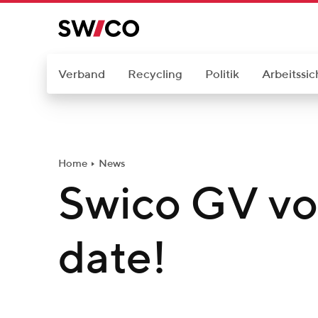
W
e
i
t
Verband
Recycling
Politik
Arbeitssic
e
r
z
u
Home
News
m
Swico GV vo
I
n
h
date!
a
l
t