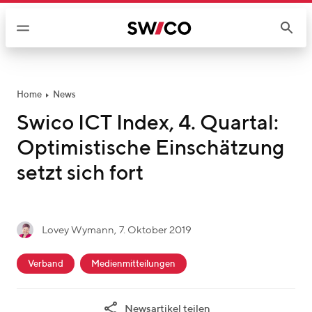
W
e
i
t
e
r
Home
News
z
Swico ICT Index, 4. Quartal:
u
Optimistische Einschätzung
m
I
setzt sich fort
n
h
a
g
Lovey Wymann
,
7. Oktober 2019
l
L
e
t
c
o
s
Verband
Medienmitteilungen
a
v
c
t
e
h
Newsartikel teilen