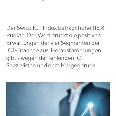
e
y
r
g
W
i
o
y
e
r
m
b
i
a
e
Der Swico ICT Index beträgt hohe 116.8
e
n
n
Punkte. Der Wert drückt die positiven
s
n
_
Erwartungen der vier Segmenten der
v
ICT-Branche aus. Herausforderungen
o
gibt's wegen der fehlenden ICT-
n
Spezialisten und dem Margendruck.