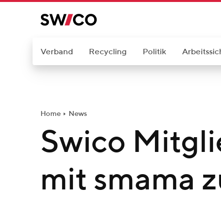
W
e
i
t
Verband
Recycling
Politik
Arbeitssic
e
r
z
u
Home
News
m
Swico Mitgli
I
n
h
mit smama z
a
l
t