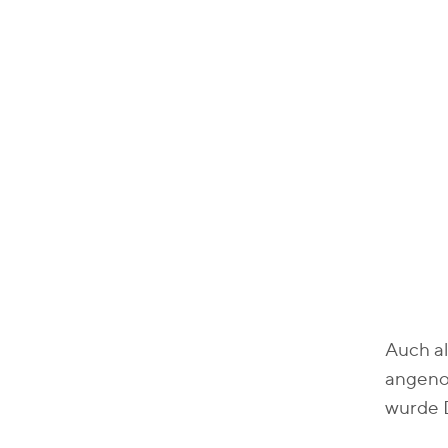
Auch a
angeno
wurde D