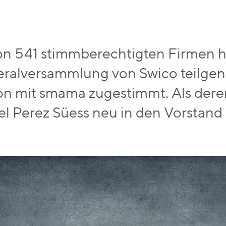
on 541 stimmberechtigten Firmen 
ralversammlung von Swico teilg
on mit smama zugestimmt. Als dere
el Perez Süess neu in den Vorstand