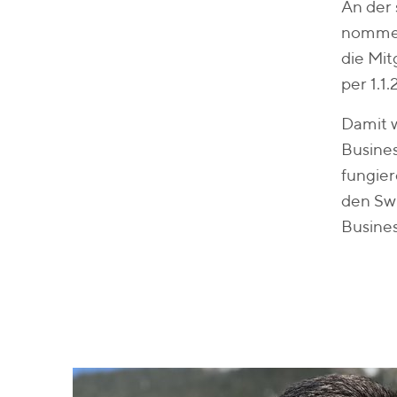
An der 
nommen 
die Mit
per 1.1
Damit 
Busines
fungie
den Swi
Busines