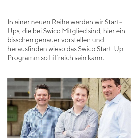
o
e
r
b
i
e
In einer neuen Reihe werden wir Start-
e
n
Ups, die bei Swico Mitglied sind, hier ein
s
_
bisschen genauer vorstellen und
v
herausfinden wieso das Swico Start-Up
o
Programm so hilfreich sein kann.
n