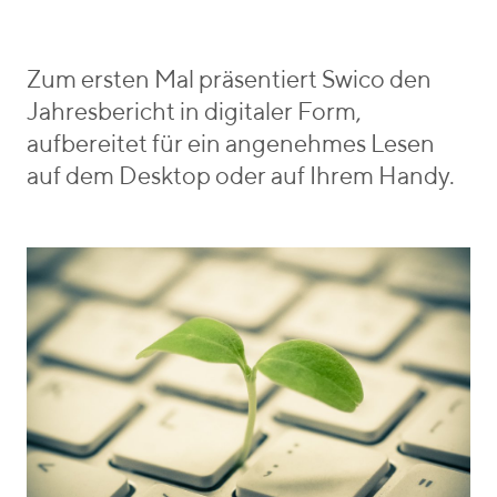
o
e
r
b
i
e
Zum ersten Mal präsentiert Swico den
e
n
Jahresbericht in digitaler Form,
s
_
aufbereitet für ein angenehmes Lesen
v
auf dem Desktop oder auf Ihrem Handy.
o
n