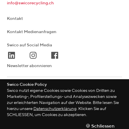
info@swicorecycling.ch
Kontakt
Kontakt Medienanfragen
Swico auf Social Media
Newsletter abonnieren
Swico Cookie Policy
Lagerstrasse 33
|
8004
Zürich
|
Schweiz
Swico nutzt eigene Cookies sowie Cookies von Dritten zu
Marketing-, Profilerstellungs- und Analysezwecken sowie
zur erleichterten Navigation auf der Website. Bitte lesen Sie
hierzu unsere
Datenschutzerklärung
. Klicken Sie auf
©
2026
Swico
SCHLIESSEN, um Cookies zu akzeptieren.
Datenschutzerklärung
🍪 Schliessen