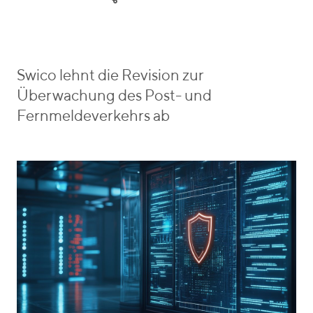
e
o
r
g
i
o
e
r
b
i
e
Swico lehnt die Revision zur
e
n
Überwachung des Post- und
s
_
Fernmeldeverkehrs ab
v
o
n