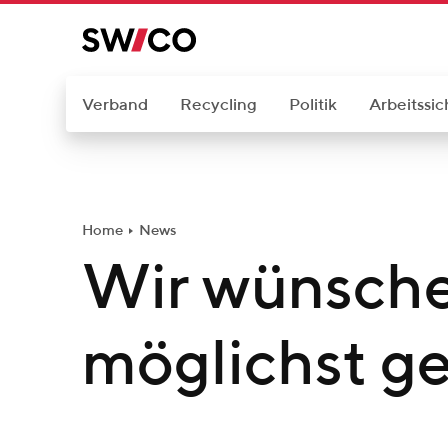
W
e
i
t
Verband
Recycling
Politik
Arbeitssic
e
r
z
u
Home
News
m
Wir wünsche
I
n
h
möglichst g
a
l
t