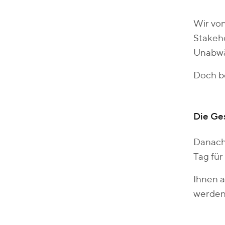
Wir von
Stakeho
Unabwäg
Doch be
Die Ges
Danach
Tag fü
Ihnen a
werden 