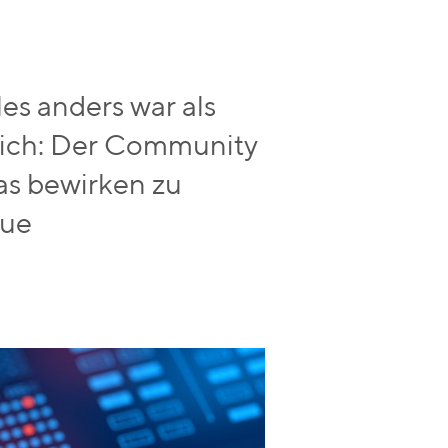
es anders war als
leich: Der Community
was bewirken zu
eue