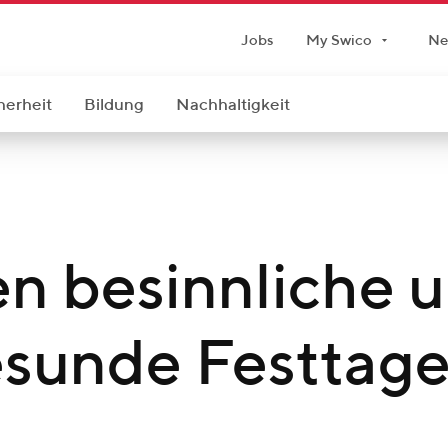
Jobs
My Swico
Ne
herheit
Bildung
Nachhaltigkeit
n besinnliche 
esunde Festtag