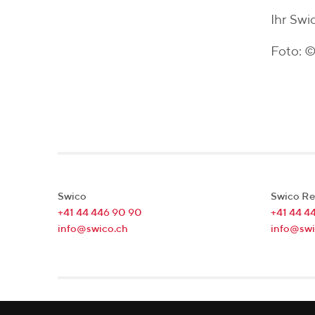
Ihr Sw
Foto: 
Swico
Swico Re
+41 44 446 90 90
+41 44 4
info@swico.ch
info@swi
Lagerstrasse 33
|
8004
Zürich
|
Schweiz