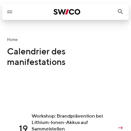
P
a
s
s
e
r
Home
a
Calendrier des
u
manifestations
c
o
n
t
e
n
u
Workshop: Brandprävention bei
Lithium-Ionen-Akkus auf
19
Sammelstellen