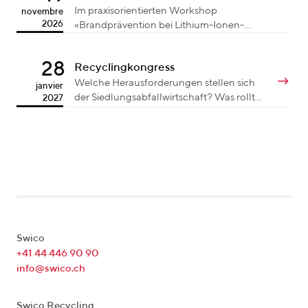
Im praxisorientierten Workshop
novembre
2026
«Brandprävention bei Lithium-Ionen-
Akkus auf Sammelstellen» vom Montag,
16. März 2026 lernen die Teilnehmenden
28
Recyclingkongress
den korrekten Umgang mit Lithium-
Ionen-Akkus (LiAk) auf der Sammelstelle
Welche Herausforderungen stellen sich
janvier
kennen.
der Siedlungsabfallwirtschaft? Was rollt
2027
in Sachen Regulationen von der EU auf
die Schweiz zu? Und welche neuen
Innovationen sowie Trends gibt es in der
Branche?
Swico
+41 44 446 90 90
info@swico.ch
Swico Recycling