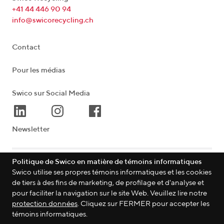
+41 44 446 90 94
info@swicorecycling.ch
Contact
Pour les médias
Swico sur Social Media
Newsletter
Politique de Swico en matière de témoins informatiques
Lagerstrasse 33
|
8004
Zürich
|
Schweiz
Swico utilise ses propres témoins informatiques et les cookies
de tiers à des fins de marketing, de profilage et d'analyse et
pour faciliter la navigation sur le site Web. Veuillez lire notre
protection données
. Cliquez sur FERMER pour accepter les
©
2026
Swico
témoins informatiques.