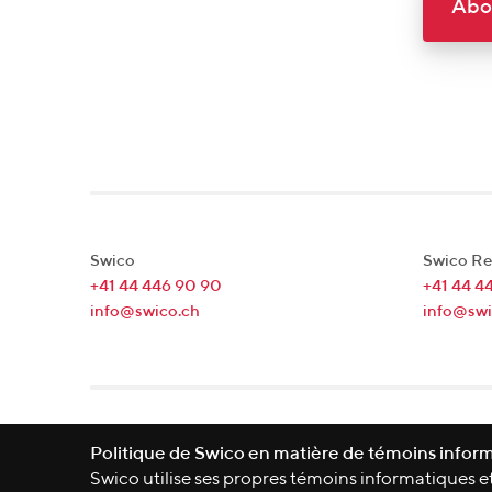
Abo
Swico
Swico Re
+41 44 446 90 90
+41 44 4
info@swico.ch
info@swi
Lagerstrasse 33
|
8004
Zürich
|
Schweiz
Politique de Swico en matière de témoins infor
Swico utilise ses propres témoins informatiques et 