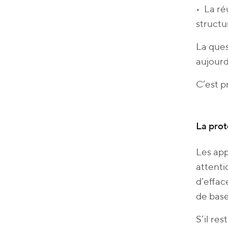
• La ré
structu
La ques
aujourd
C’est p
La prot
Les app
attent
d’effac
de base
S’il re