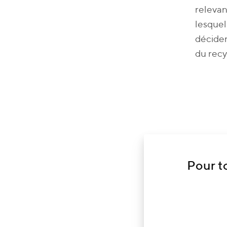
relevan
lesquel
décider
du recy
Pour t