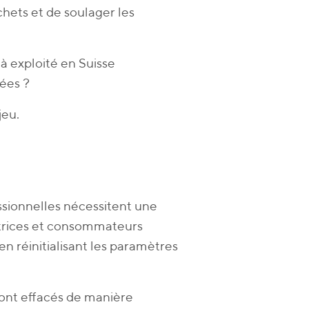
chets et de soulager les
jà exploité en Suisse
tées ?
jeu.
sionnelles nécessitent une
trices et consommateurs
n réinitialisant les paramètres
eront effacés de manière