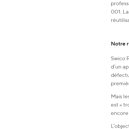
profess
001. La
réutili
Notre r
Swico R
d’un ap
défectu
premièr
Mais l
est « t
encore 
L’objec