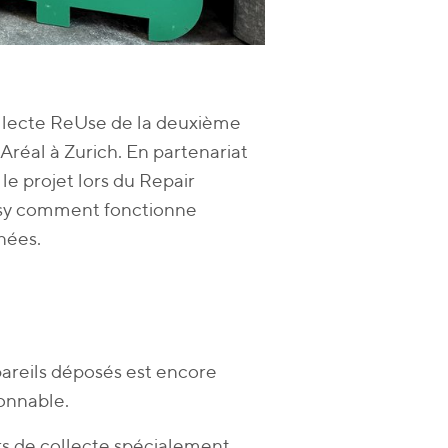
llecte ReUse de la deuxième
-Aréal à Zurich. En partenariat
e projet lors du Repair
osy comment fonctionne
nées.
pareils déposés est encore
sonnable.
urs de collecte spécialement