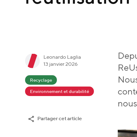
Depu
é
Leonardo Laglia
13 janvier 2026
c
ReUse
L
r
Nous 
c
Recyclage
e
i
a
o
cont
Environnement et durabilité
t
t
n
_
nous
e
a
p
g
r
Partager cet article
a
o
d
r
r
o