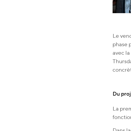
Le ven
phase p
avec la
Thursda
concrèt
Du proj
La prem
fonctio
Dans la