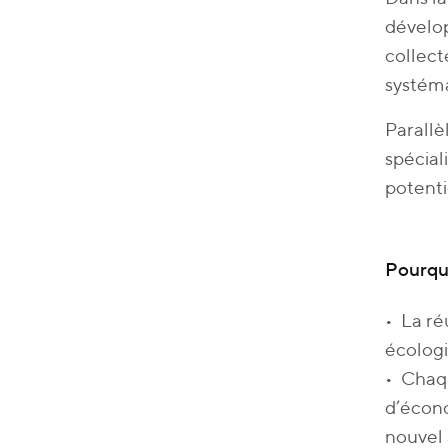
dévelop
collect
systéma
Parallè
spécial
potentie
Pourquo
• La ré
écolog
• Chaqu
d’écono
nouvel 