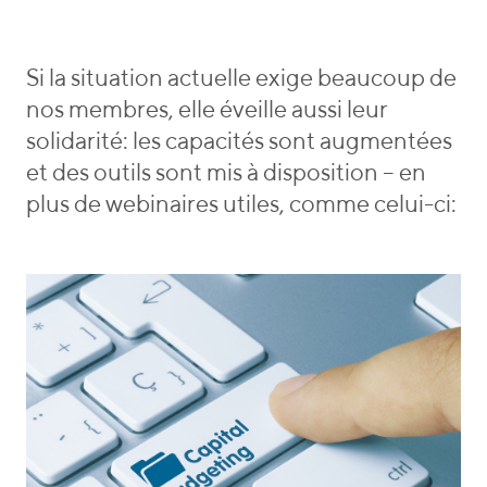
o
y
a
r
m
r
i
a
Si la situation actuelle exige beaucoup de
e
n
nos membres, elle éveille aussi leur
s
n
solidarité: les capacités sont augmentées
et des outils sont mis à disposition – en
plus de webinaires utiles, comme celui-ci: