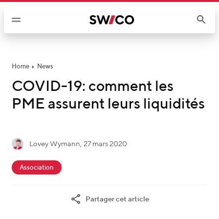
P
a
s
s
e
r
Home
News
a
COVID-19: comment les
u
PME assurent leurs liquidités
c
o
n
t
é
Lovey Wymann
,
27 mars 2020
e
L
c
n
c
o
r
Association
u
a
v
i
t
e
t
Partager cet article
e
y
_
g
W
p