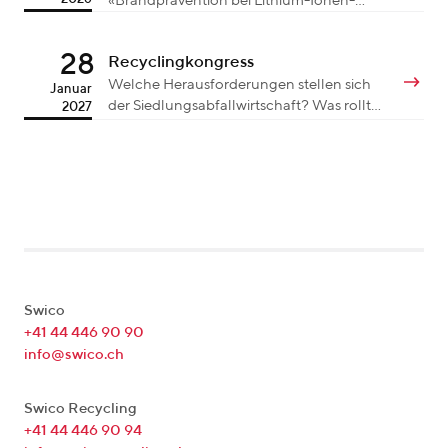
«Brandprävention bei Lithium-Ionen-
Akkus auf Sammelstellen» vom Montag,
16. März 2026 lernen die Teilnehmenden
28
Recyclingkongress
den korrekten Umgang mit Lithium-
Ionen-Akkus (LiAk) auf der Sammelstelle
Welche Herausforderungen stellen sich
Januar
kennen.
der Siedlungsabfallwirtschaft? Was rollt
2027
in Sachen Regulationen von der EU auf
die Schweiz zu? Und welche neuen
Innovationen sowie Trends gibt es in der
Branche?
Swico
+41 44 446 90 90
info@swico.ch
Swico Recycling
+41 44 446 90 94