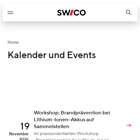
W
e
i
t
e
r
Home
z
Kalender und Events
u
m
I
n
h
a
l
t
Workshop: Brandprävention bei
Lithium-Ionen-Akkus auf
19
Sammelstellen
Im praxisorientierten Workshop
November
2026