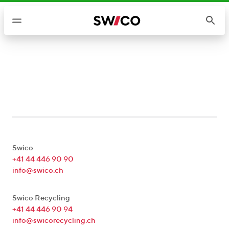
W
e
i
t
e
r
z
u
m
I
n
h
Swico
a
+41 44 446 90 90
info@swico.ch
l
t
Swico Recycling
+41 44 446 90 94
info@swicorecycling.ch