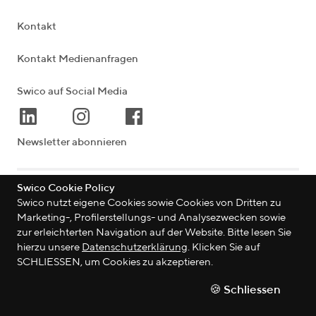
Kontakt
Kontakt Medienanfragen
Swico auf Social Media
Newsletter abonnieren
Swico Cookie Policy
Lagerstrasse 33
|
8004
Zürich
|
Schweiz
Swico nutzt eigene Cookies sowie Cookies von Dritten zu
Marketing-, Profilerstellungs- und Analysezwecken sowie
zur erleichterten Navigation auf der Website. Bitte lesen Sie
hierzu unsere
Datenschutzerklärung
. Klicken Sie auf
©
2026
Swico
SCHLIESSEN, um Cookies zu akzeptieren.
Datenschutzerklärung
🍪 Schliessen