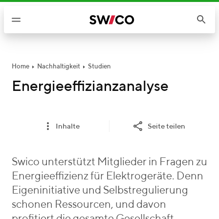
W
e
i
t
e
r
Home
Nachhaltigkeit
Studien
z
Energieeffizianzanalyse
u
m
I
Inhalte
Seite teilen
n
h
a
Swico unterstützt Mitglieder in Fragen zu
l
Energieeffizienz für Elektrogeräte. Denn
t
Eigeninitiative und Selbstregulierung
schonen Ressourcen, und davon