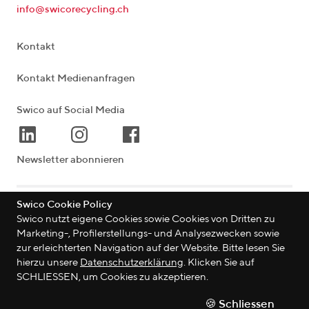
info@swicorecycling.ch
Kontakt
Kontakt Medienanfragen
Swico auf Social Media
Newsletter abonnieren
Swico Cookie Policy
Lagerstrasse 33
|
8004
Zürich
|
Schweiz
Swico nutzt eigene Cookies sowie Cookies von Dritten zu
Marketing-, Profilerstellungs- und Analysezwecken sowie
zur erleichterten Navigation auf der Website. Bitte lesen Sie
hierzu unsere
Datenschutzerklärung
. Klicken Sie auf
©
2026
Swico
SCHLIESSEN, um Cookies zu akzeptieren.
Datenschutzerklärung
🍪 Schliessen