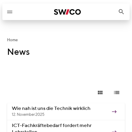
W
e
i
t
e
r
Home
z
News
u
m
I
n
h
a
l
t
Wie nah ist uns die Technik wirklich
12. November 2025
ICT-Fachkräftebedarf fordert mehr