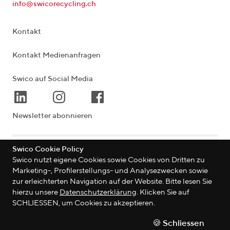
info@swicorecycling.ch
Kontakt
Kontakt Medienanfragen
Swico auf Social Media
Newsletter abonnieren
Swico Cookie Policy
Lagerstrasse 33
|
8004
Zürich
|
Schweiz
Swico nutzt eigene Cookies sowie Cookies von Dritten zu
Marketing-, Profilerstellungs- und Analysezwecken sowie
zur erleichterten Navigation auf der Website. Bitte lesen Sie
hierzu unsere
Datenschutzerklärung
. Klicken Sie auf
©
2026
Swico
SCHLIESSEN, um Cookies zu akzeptieren.
Datenschutzerklärung
🍪 Schliessen