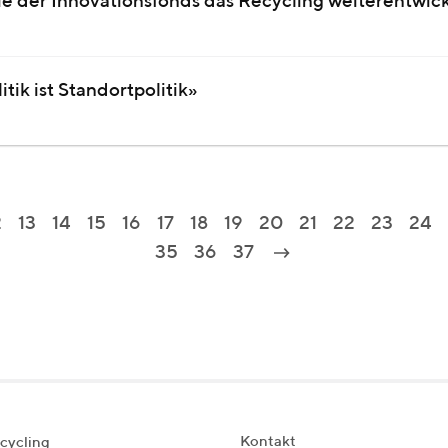
der Innovationsfonds das Recycling weiterentwick
tik ist Standortpolitik»
2
13
14
15
16
17
18
19
20
21
22
23
24
35
36
37
Kontakt
cycling