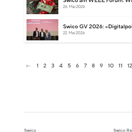
Swico am WEEE Forum: Wie 
26. Mai 2026
Swico GV 2026: «Digitalpoli
22. Mai 2026
1
2
3
4
5
6
7
8
9
10
11
1
Swico
Swico Re