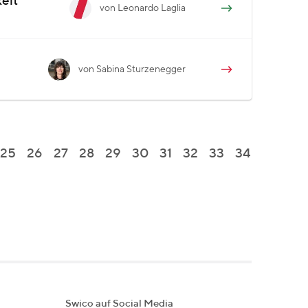
elt
von Leonardo Laglia
von Sabina Sturzenegger
25
26
27
28
29
30
31
32
33
34
Swico auf Social Media