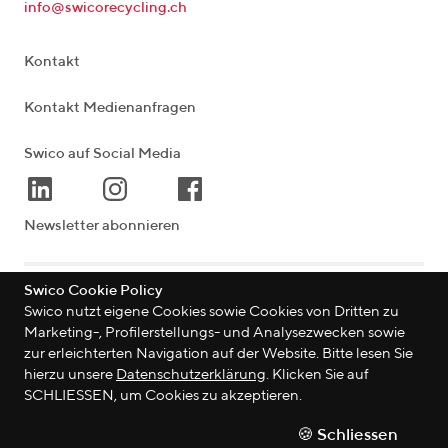
info@swicorecycling.ch
Kontakt
Kontakt Medienanfragen
Swico auf Social Media
Newsletter abonnieren
Swico Cookie Policy
Lagerstrasse 33
|
8004
Zürich
|
Schweiz
Swico nutzt eigene Cookies sowie Cookies von Dritten zu
Marketing-, Profilerstellungs- und Analysezwecken sowie
zur erleichterten Navigation auf der Website. Bitte lesen Sie
hierzu unsere
Datenschutzerklärung
. Klicken Sie auf
©
2026
Swico
SCHLIESSEN, um Cookies zu akzeptieren.
Datenschutzerklärung
🍪 Schliessen