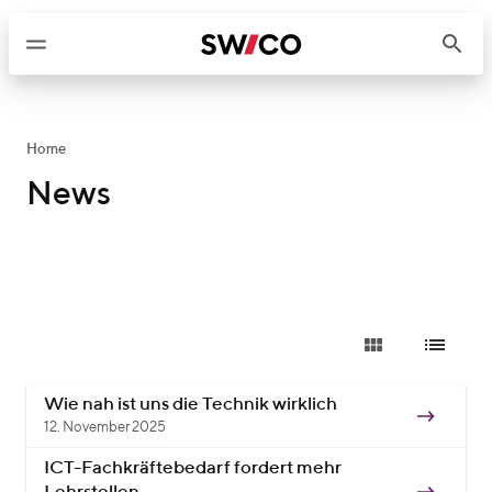
W
e
i
t
e
r
Home
z
News
u
m
I
n
h
a
l
t
Wie nah ist uns die Technik wirklich
12. November 2025
ICT-Fachkräftebedarf fordert mehr