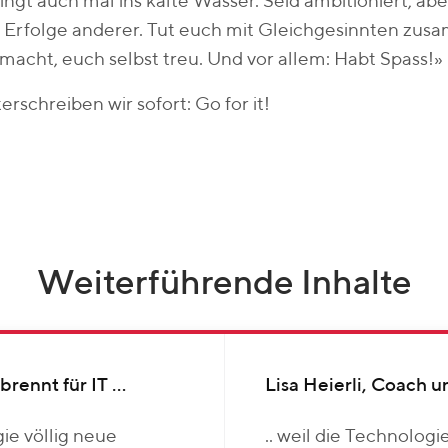
ringt auch mal ins kalte Wasser. Seid ambitioniert, aber
 Erfolge anderer. Tut euch mit Gleichgesinnten zusa
 macht, euch selbst treu. Und vor allem: Habt Spass!»
erschreiben wir sofort: Go for it!
Weiterführende Inhalte
rennt für IT …
Lisa Heierli, Coach u
ogie völlig neue
.. weil die Technologi