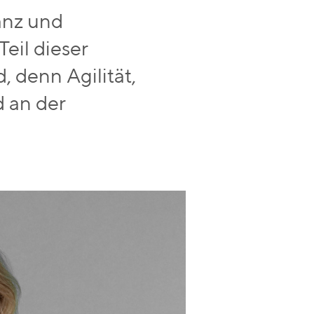
anz und
eil dieser
, denn Agilität,
 an der