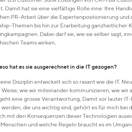
iner BSI Customer Suite Lösungen von CRM bis Cus
t. Damit hat sie eine vielfältige Rolle inne: Ihre Han
chen PR-Arbeit über die Expertenpositionierung und
ship-Themen bis hin zur Erarbeitung ganzheitlicher
ngkampagnen. Dabei darf sie, wie sie selber sagt, in
hischen Teams wirken.
so hat es sie ausgerechnet in die IT gezogen?
ine Disziplin entwickelt sich so rasant wie die IT. N
 Weise, wie wir miteinander kommunizieren, wie wir 
geht eine grosse Verantwortung. Damit vor lauter IT
 werden, die uns wichtig sind, gehört es für mich bei 
sich mit den Konsequenzen dieser Technologien ause
n Menschen und welche Regeln braucht es im Umgang