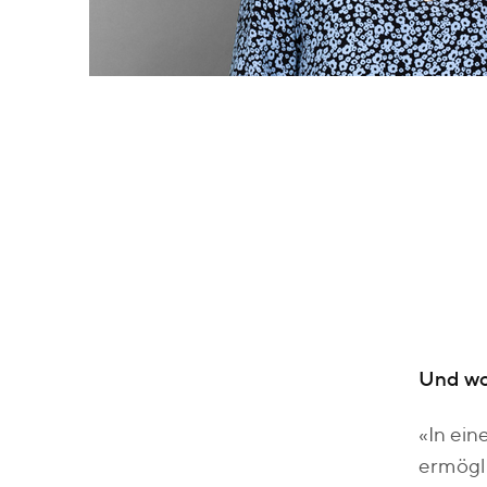
Und wo 
«In ein
ermögl