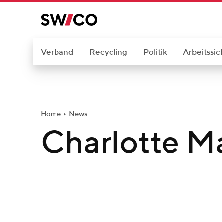
W
e
i
t
Verband
Recycling
Politik
Arbeitssic
e
r
z
u
Home
News
m
Charlotte Ma
I
n
h
a
l
t