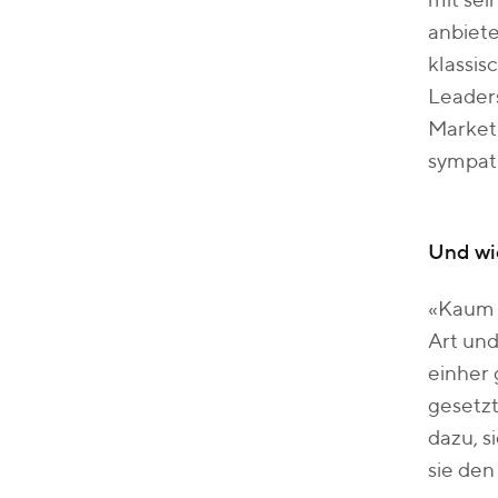
mit se
anbiete
klassis
Leader
Marketi
sympat
Und wie
«Kaum e
Art und
einher 
gesetzt
dazu, 
sie de