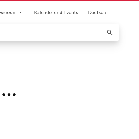
wsroom
Kalender und Events
Deutsch
 …