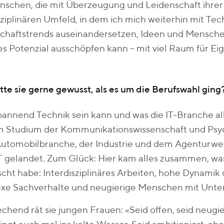
nschen, die mit Überzeugung und Leidenschaft ihrer
sziplinären Umfeld, in dem ich mich weiterhin mit Te
schaftstrends auseinandersetzen, Ideen und Mensch
es Potenzial ausschöpfen kann – mit viel Raum für Eige
te sie gerne gewusst, als es um die Berufswahl ging
annend Technik sein kann und was die IT-Branche all
 Studium der Kommunikationswissenschaft und Psych
Automobilbranche, der Industrie und dem Agenturwes
IT gelandet. Zum Glück: Hier kam alles zusammen, was
ht habe: Interdisziplinäres Arbeiten, hohe Dynamik 
xe Sachverhalte und neugierige Menschen mit Unte
chend rät sie jungen Frauen: «Seid offen, seid neugier