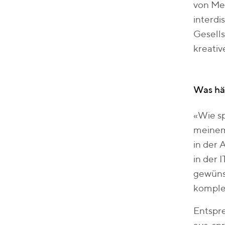
von Me
interdi
Gesell
kreativ
Was hät
«Wie sp
meinem
in der 
in der 
gewünsc
komple
Entspre