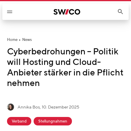
W
e
i
t
e
r
Home
News
z
Cyberbedrohungen – Politik
u
will Hosting und Cloud-
m
I
Anbieter stärker in die Pflicht
n
nehmen
h
a
l
t
g
Annika Bos
,
10. Dezember 2025
A
e
c
n
s
Verband
Stellungnahmen
a
n
c