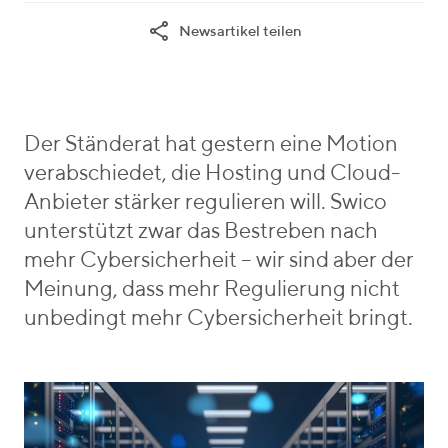
t
i
h
Newsartikel teilen
e
k
r
g
a
i
o
B
e
r
o
b
i
s
e
Der Ständerat hat gestern eine Motion
e
n
verabschiedet, die Hosting und Cloud-
s
_
Anbieter stärker regulieren will. Swico
v
unterstützt zwar das Bestreben nach
o
mehr Cybersicherheit – wir sind aber der
n
Meinung, dass mehr Regulierung nicht
unbedingt mehr Cybersicherheit bringt.