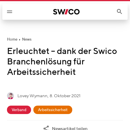
W
e
i
t
e
r
Home
News
z
Erleuchtet – dank der Swico
u
Branchenlösung für
m
I
Arbeitssicherheit
n
h
a
g
Lovey Wymann
,
8. Oktober 2021
l
L
e
t
c
o
s
Verband
Arbeitssicherheit
a
v
c
t
e
h
Newsartikel teilen