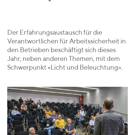
e
y
r
g
W
i
o
y
e
r
m
b
i
a
e
Der Erfahrungsaustausch für die
e
n
n
Verantwortlichen für Arbeitssicherheit in
s
n
_
den Betrieben beschäftigt sich dieses
v
Jahr, neben anderen Themen, mit dem
o
Schwerpunkt «Licht und Beleuchtung».
n