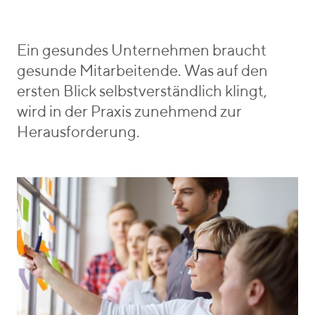
o
e
e
r
r
b
i
H
e
Ein gesundes Unternehmen braucht
e
e
n
gesunde Mitarbeitende. Was auf den
s
i
_
ersten Blick selbstverständlich klingt,
s
v
wird in der Praxis zunehmend zur
e
o
Herausforderung.
n