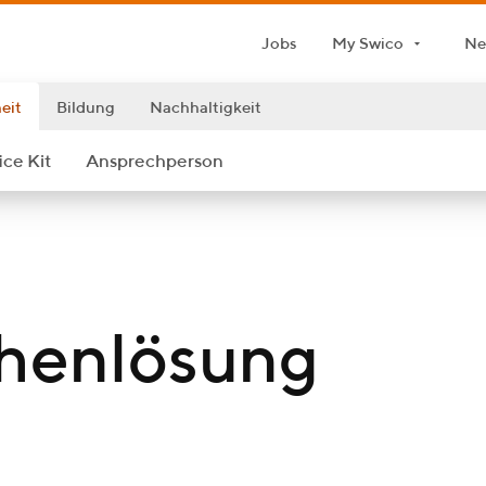
Jobs
My Swico
Ne
eit
Bildung
Nachhaltigkeit
ce Kit
An­sprech­per­son
henlösung