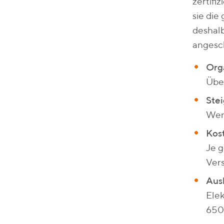
zertifi
sie die
deshal
angesc
Orga
Über
Stei
Weni
Kos
Je g
Ver
Aus
Elek
650