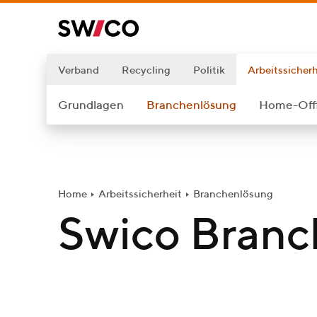
W
e
i
t
Verband
Recycling
Politik
Arbeitssicherh
e
Grundlagen
Branchenlösung
Home-Offi
r
z
u
m
I
Home
Arbeitssicherheit
Branchenlösung
n
Swico Branc
h
a
l
t