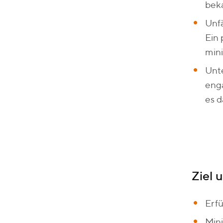
beka
Unfä
Ein 
min
Unte
enga
es d
Ziel 
Erf
Min