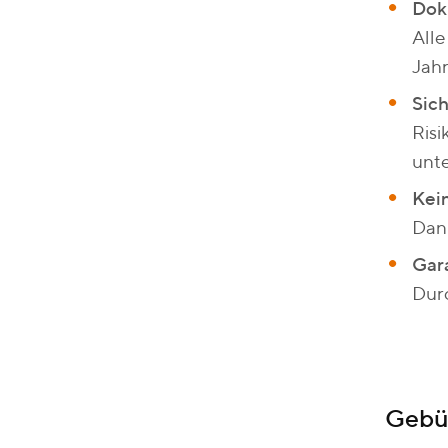
Dok
All
Jahr
Sich
Risi
unte
Kein
Dan
Gara
Dur
Gebü