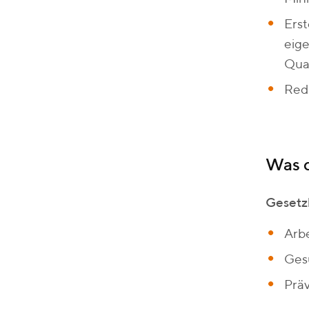
Erst
eige
Qua
Redu
Was d
Gesetz
Arb
Gesu
Präv