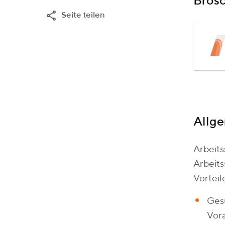
Bros
Seite teilen
Allg
Arbeits
Arbeits
Vorteil
Gesu
Vora