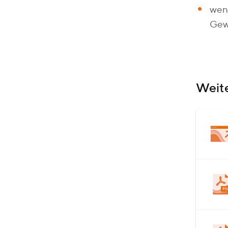
wenn
Gewä
Weit