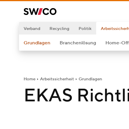
W
e
i
t
Verband
Recycling
Politik
Arbeitssicherh
e
Grundlagen
Branchenlösung
Home-Offi
r
z
u
m
I
Home
Arbeitssicherheit
Grundlagen
n
EKAS Richtl
h
a
l
t