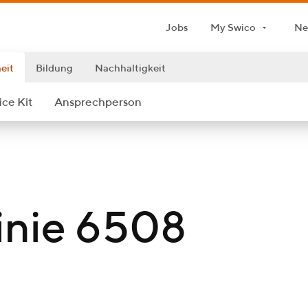
Jobs
My Swico
Ne
eit
Bildung
Nachhaltigkeit
ce Kit
An­sprech­per­son
inie 6508