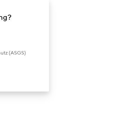
ung?
chutz (ASGS)