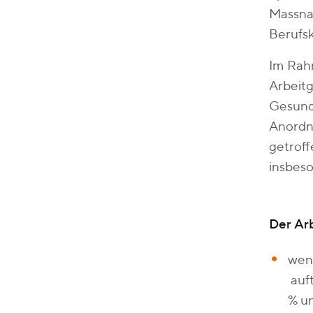
Massna
Berufsk
Im Rahm
Arbeitg
Gesund
Anordn
getrof
insbes
Der Arb
wen
auft
% u